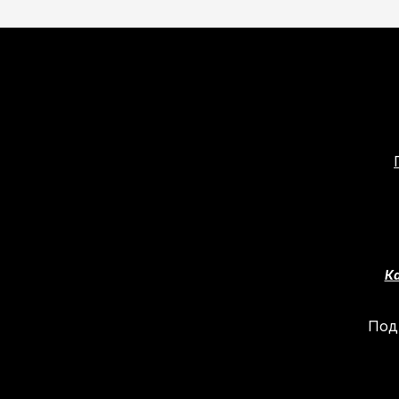
Ка
Под