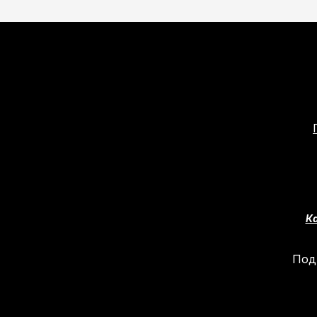
Ка
Под