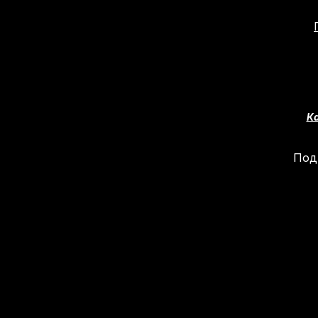
Ка
Под