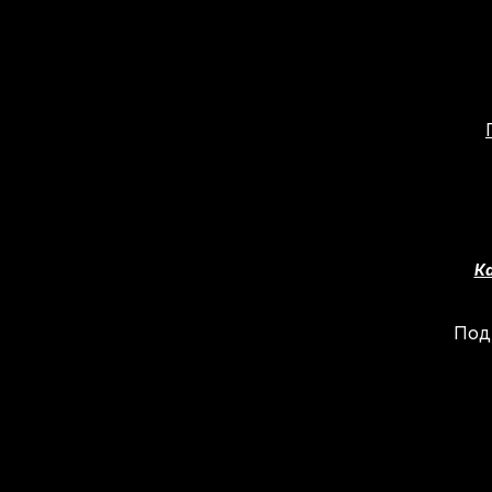
Ка
Под