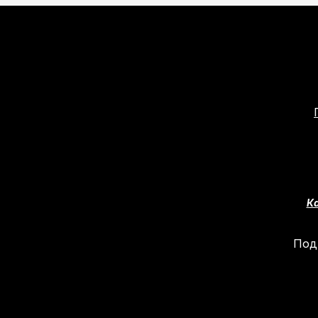
Ка
Под